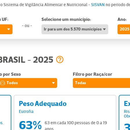
do Sistema de Vigilância Alimentar e Nutricional -
SISVAN
no período d
u UF:
Selecione um município:
Ano:
- ou -
Ir para um dos 5.570 municípios
2025
BRASIL
2025
-
ro por Sexo
Filtro por Raça/cor
Todas
Todos
Peso Adequado
E
Eutrofia
Ris
Ob
63%
63 em cada 100 pessoas
de 0 a 19
os
.
anos
.