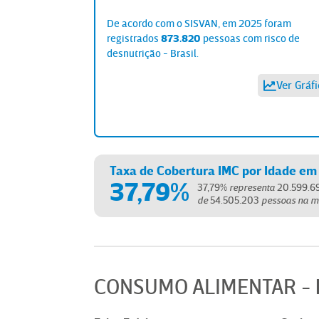
De acordo com o SISVAN, em
2025
foram
registrados
873.820
pessoas
com
risco de
desnutrição
-
Brasil
.
Ver Gráfi
Taxa de Cobertura IMC por Idade em 
37,79%
37,79
%
representa
20.599.6
de
54.505.203
pessoas
na m
CONSUMO ALIMENTAR
-