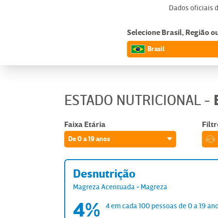
Dados oficiais 
Selecione Brasil, Região o
Brasil
ESTADO NUTRICIONAL
-
Faixa Etária
Filt
de 0 a 19 anos
Desnutrição
Magreza Acentuada + Magreza
4%
4 em cada 100 pessoas
de 0 a 19 an