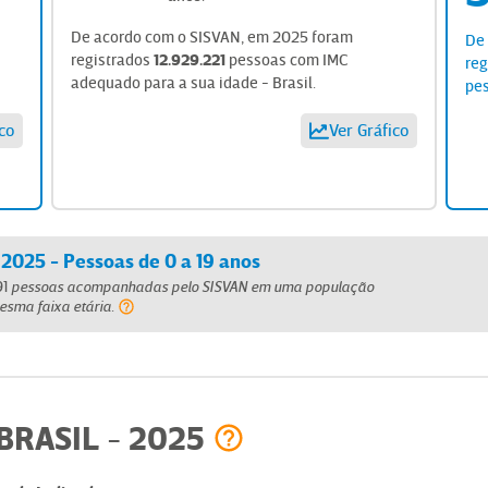
De acordo com o SISVAN, em
2025
foram
De
registrados
12.929.221
pessoas
com
IMC
re
adequado para a sua idade
-
Brasil
.
pe
co
Ver Gráfico
2025 - Pessoas de 0 a 19 anos
91
pessoas acompanhadas
pelo SISVAN
em uma população
esma faixa etária.
BRASIL
2025
-