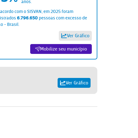
anos
.
 acordo com o SISVAN, em
2025
foram
gistrados
6.796.650
pessoas
com
excesso de
so
-
Brasil
.
Ver Gráfico
Mobilize seu município
Ver Gráfico