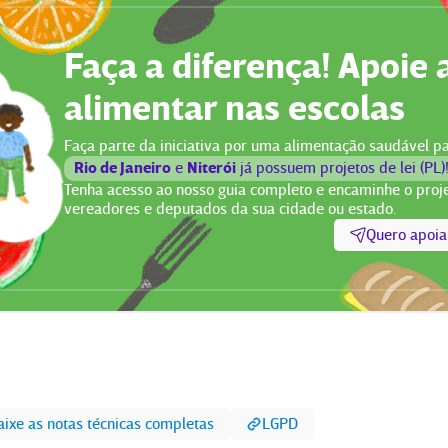
Faça a diferença! Apoie 
alimentar nas escolas
Faça parte da iniciativa por uma alimentação saudável pa
Rio de Janeiro
Niterói
e
já possuem projetos de lei (PL)
Tenha acesso ao nosso guia completo e encaminhe o proj
vereadores e deputados da sua cidade ou estado.
Quero apoia
aixe as notas técnicas completas
LGPD